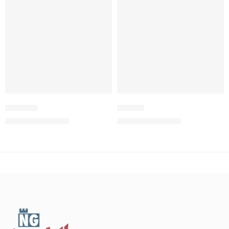
Espadero
Lancero
4,09
€
4,09
€
(sin impuestos)
(sin impuestos)