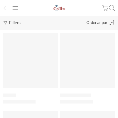
Filters
Ordenar por
Arquero
Espada y Escudo
4,09
€
4,09
€
(sin impuestos)
(sin impuestos)