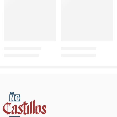
Castillo de Peñafuerte
Fortaleza de Sádaba
55,33
€
20,62
€
(sin impuestos)
(sin impuestos)